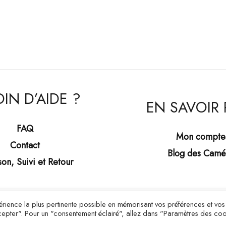
IN D’AIDE ?
EN SAVOIR 
FAQ
Mon compte
Contact
Blog des Camé
son, Suivi et Retour
xpérience la plus pertinente possible en mémorisant vos préférences et vos
Copyright © 2026 Bijoux Camée
Accepter". Pour un "consentement éclairé", allez dans "Paramètres des coo