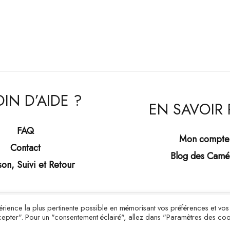
IN D’AIDE ?
EN SAVOIR 
FAQ
Mon compte
Contact
Blog des Camé
son, Suivi et Retour
xpérience la plus pertinente possible en mémorisant vos préférences et vos
Copyright © 2026 Bijoux Camée
Accepter". Pour un "consentement éclairé", allez dans "Paramètres des coo